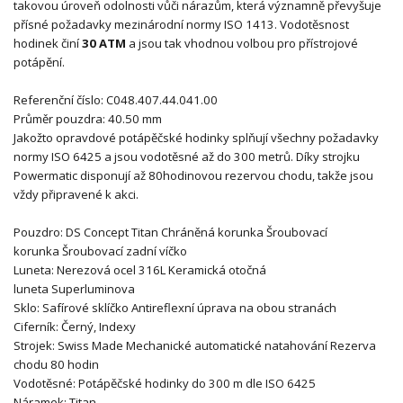
takovou úroveň odolnosti vůči nárazům, která významně převyšuje
přísné požadavky mezinárodní normy ISO 1413. Vodotěsnost
hodinek činí
30 ATM
a jsou tak vhodnou volbou pro přístrojové
potápění.
Referenční číslo:
C048.407.44.041.00
Průměr pouzdra:
40.50 mm
Jakožto opravdové potápěčské hodinky splňují všechny požadavky
normy ISO 6425 a jsou vodotěsné až do 300 metrů. Díky strojku
Powermatic disponují až 80hodinovou rezervou chodu, takže jsou
vždy připravené k akci.
Pouzdro:
DS Concept
Titan
Chráněná korunka
Šroubovací
korunka
Šroubovací zadní víčko
Luneta:
Nerezová ocel 316L
K
eramická
o
točná
luneta
Superluminova
Sklo:
Safírové sklíčko
Antireflexní úprava na obou stranách
Ciferník: Černý,
Indexy
Strojek:
Swiss Made
Mechanické automatické natahování
Rezerva
chodu 80 hodin
Vodotěsné:
Potápěčské hodinky do 300 m dle ISO 6425
Náramek:
Titan