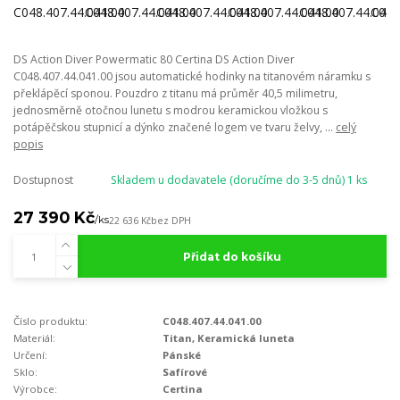
DS Action Diver Powermatic 80 Certina DS Action Diver
C048.407.44.041.00 jsou automatické hodinky na titanovém náramku s
překlápěcí sponou. Pouzdro z titanu má průměr 40,5 milimetru,
jednosměrně otočnou lunetu s modrou keramickou vložkou s
potápěčskou stupnicí a dýnko značené logem ve tvaru želvy, ...
celý
popis
Dostupnost
Skladem u dodavatele (doručíme do 3-5 dnů) 1 ks
27 390 Kč
/
ks
22 636 Kč
bez DPH
Přidat do košíku
Číslo produktu:
C048.407.44.041.00
Materiál:
Titan, Keramická luneta
Určení:
Pánské
Sklo:
Safírové
Výrobce:
Certina