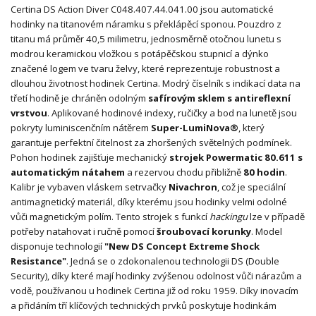
Certina DS Action Diver C048.407.44.041.00 jsou automatické
hodinky na titanovém náramku s překlápěcí sponou. Pouzdro z
titanu má průměr 40,5 milimetru, jednosměrně otočnou lunetu s
modrou keramickou vložkou s potápěčskou stupnicí a dýnko
značené logem ve tvaru želvy, které reprezentuje robustnost a
dlouhou životnost hodinek Certina. Modrý číselník s indikací data na
třetí hodině je chráněn odolným
safírovým sklem s antireflexní
vrstvou
. Aplikované hodinové indexy, ručičky a bod na lunetě jsou
pokryty luminiscenčním nátěrem
Super-LumiNova®
, který
garantuje perfektní čitelnost za zhoršených světelných podmínek.
Pohon hodinek zajišťuje mechanický
strojek Powermatic 80.611 s
automatickým nátahem
a rezervou chodu přibližně
80 hodin
.
Kalibr je vybaven vláskem setrvačky
Nivachron
, což je speciální
antimagnetický materiál, díky kterému jsou hodinky velmi odolné
vůči magnetickým polím. Tento strojek s funkcí
hackingu
lze v případě
potřeby natahovat i ručně pomocí
šroubovací korunky
. Model
disponuje technologií
"New DS Concept Extreme Shock
Resistance"
. Jedná se o zdokonalenou technologii DS (Double
Security), díky které mají hodinky zvýšenou odolnost vůči nárazům a
vodě, používanou u hodinek Certina již od roku 1959. Díky inovacím
a přidáním tří klíčových technických prvků poskytuje hodinkám