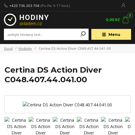
+420 736 203 704
(Po-Pá, 9-17 hod.)
0
0,00 Kč
Menu
Úvod
Hodinky
Certina DS Action Diver C048.407.44.041.00
Certina DS Action Diver
C048.407.44.041.00