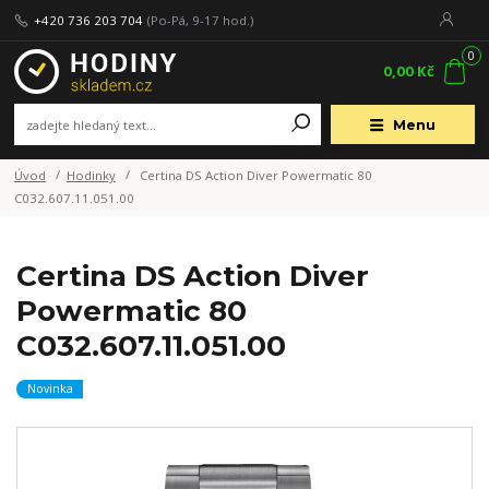
+420 736 203 704
(Po-Pá, 9-17 hod.)
0
0,00 Kč
Menu
Úvod
Hodinky
Certina DS Action Diver Powermatic 80
C032.607.11.051.00
Certina DS Action Diver
Powermatic 80
C032.607.11.051.00
Novinka