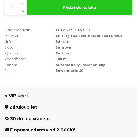
Přidat do košíku
Číslo produktu:
C032.607.11.051.00
Materiál:
Chirurgická ocel, Keramická Luneta
Určení:
Pánské
Sklo:
Safírové
Výrobce:
Certina
Vodotěsnost:
300 m
Pohon:
Automatický - Mechanický
Funkce:
Powermatic 80
⭐ VIP účet
🛡️ Záruka 5 let
🔁 30 dní na vrácení
🚚 Doprava zdarma od 2 000Kč