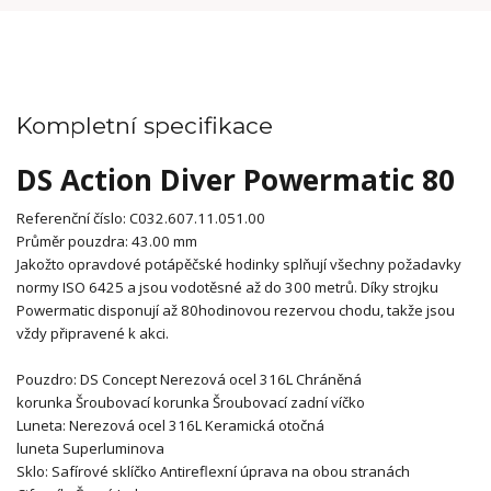
Kompletní specifikace
DS Action Diver Powermatic 80
Referenční číslo:
C032.607.11.051.00
Průměr pouzdra:
43.00 mm
Jakožto opravdové potápěčské hodinky splňují všechny požadavky
normy ISO 6425 a jsou vodotěsné až do 300 metrů. Díky strojku
Powermatic disponují až 80hodinovou rezervou chodu, takže jsou
vždy připravené k akci.
Pouzdro:
DS Concept
Nerezová ocel 316L
Chráněná
korunka
Šroubovací korunka
Šroubovací zadní víčko
Luneta:
Nerezová ocel 316L
K
eramická
o
točná
luneta
Superluminova
Sklo:
Safírové sklíčko
Antireflexní úprava na obou stranách