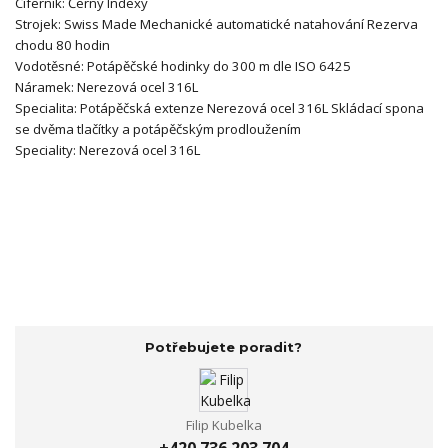
Ciferník: Černý
Indexy
Strojek:
Swiss Made
Mechanické automatické natahování
Rezerva
chodu 80 hodin
Vodotěsné:
Potápěčské hodinky do 300 m dle ISO 6425
Náramek:
Nerezová ocel 316L
Specialita:
Potápěčská extenze
Nerezová ocel 316L
Skládací spona
se dvěma tlačítky a potápěčským prodloužením
Speciality:
Nerezová ocel 316L
Potřebujete poradit?
Filip Kubelka