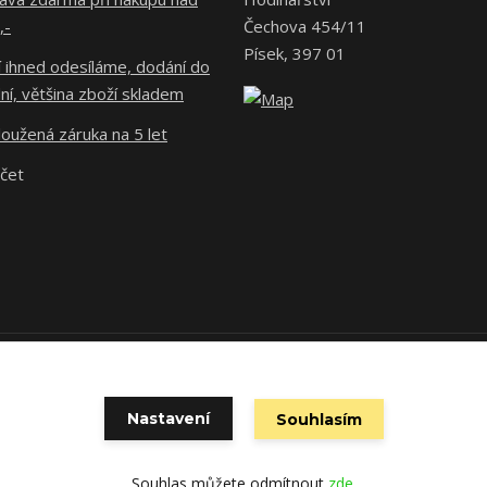
,-
Čechova 454/11
Písek, 397 01
 ihned odesíláme, dodání do
ní, většina zboží skladem
oužená záruka na 5 let
účet
 povinen vystavit kupujícímu účtenku. Zároveň je povinen zaevidovat př
technického výpadku pak nejpozději do 48 hodin.
Nastavení
Souhlasím
Souhlas můžete odmítnout
zde
.