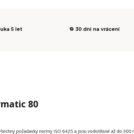
ruka 5 let
🔁 30 dní na vrácení
rmatic 80
 všechny požadavky normy ISO 6425 a jsou vodotěsné až do 300 