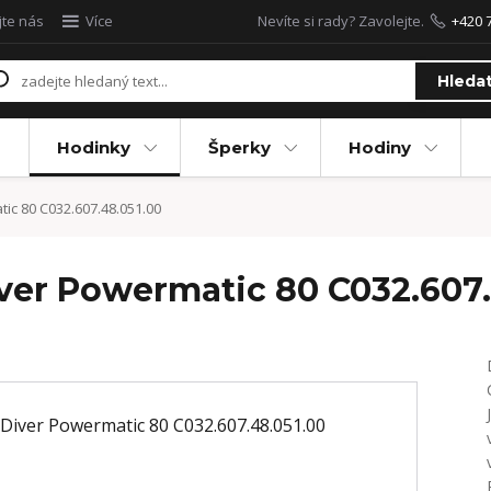
jte nás
Více
Nevíte si rady? Zavolejte.
+420 
Hleda
Hodinky
Šperky
Hodiny
ic 80 C032.607.48.051.00
iver Powermatic 80 C032.607.