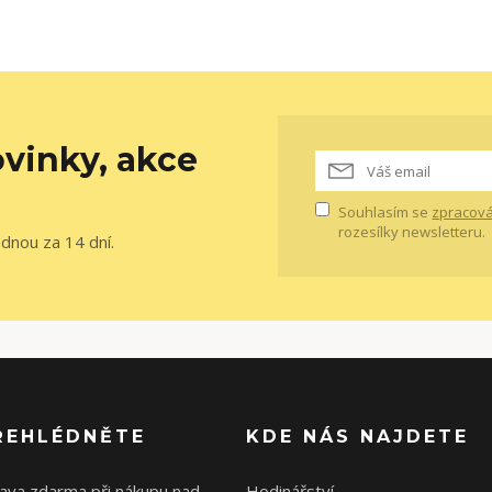
vinky, akce
Souhlasím se
zpracová
rozesílky newsletteru.
ednou za 14 dní.
ŘEHLÉDNĚTE
KDE NÁS NAJDETE
ava zdarma při nákupu nad
Hodinářství