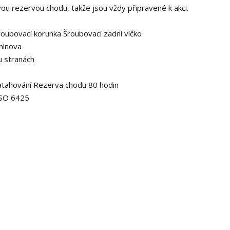
ou rezervou chodu, takže jsou vždy připravené k akci.
roubovací korunka
Šroubovací zadní víčko
minova
u stranách
atahování
Rezerva chodu 80 hodin
ISO 6425