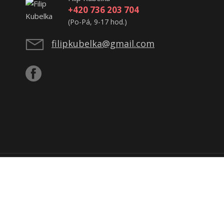
+420 736 203 704
(Po-Pá, 9-17 hod.)
filipkubelka@gmail.com
ijatou tržbu u správce daně online; v případě