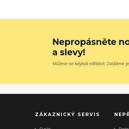
Nepropásněte no
a slevy!
Můžete se kdykoli odhlásit. Zasíláme j
ZÁKAZNICKÝ SERVIS
NEP
O nás
Dopr