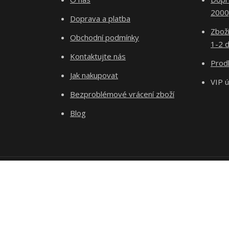
2000
Doprava a platba
Zboží
Obchodní podmínky
1-2 d
Kontaktujte nás
Prodl
Jak nakupovat
VIP 
Bezproblémové vrácení zboží
Blog
Podle zákona o evidenci tržeb je prodávající