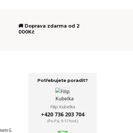
🚚 Doprava zdarma od 2
000Kč
Potřebujete poradit?
Filip Kubelka
+420 736 203 704
(Po-Pá, 9-17 hod.)
metrů.