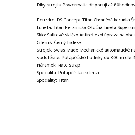
Díky strojku Powermatic disponují až 80hodinov
Pouzdro:
DS Concept
Titan
Chráněná korunka
Š
Luneta:
Titan
Keramická
Otočná luneta
Superlu
Sklo:
Safírové sklíčko
Antireflexní úprava na obo
Ciferník: Černý
Indexy
Strojek:
Swiss Made
Mechanické automatické n
Vodotěsné:
Potápěčské hodinky do 300 m dle 
Náramek:
Nato strap
Specialita:
Potápěčská extenze
Speciality:
Titan