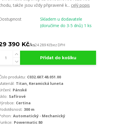
chodu, takže jsou vždy připravené k...
celý popis
Dostupnost
Skladem u dodavatele
(doručíme do 3-5 dnů) 1 ks
29 390 Kč
/
ks
24 289 Kč
bez DPH
Přidat do košíku
Číslo produktu:
C032.607.48.051.00
Materiál:
Titan, Keramická luneta
Určení:
Pánské
Sklo:
Safírové
Výrobce:
Certina
Vodotěsnost:
300 m
Pohon:
Automatický - Mechanický
Funkce:
Powermatic 80