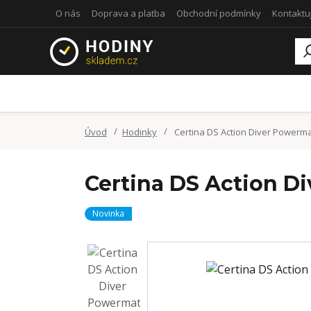
O nás
Doprava a platba
Obchodní podmínky
Kontaktu
Úvod
Hodinky
Certina DS Action Diver Powermat
Certina DS Action D
Novinka