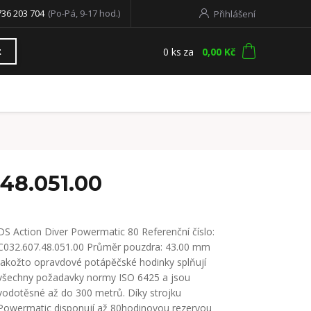
736 203 704
(Po-Pá, 9-17 hod.)
Přihlášení
0
ks
za
0,00 Kč
t
48.051.00
DS Action Diver Powermatic 80 Referenční číslo:
C032.607.48.051.00 Průměr pouzdra: 43.00 mm
Jakožto opravdové potápěčské hodinky splňují
všechny požadavky normy ISO 6425 a jsou
vodotěsné až do 300 metrů. Díky strojku
Powermatic disponují až 80hodinovou rezervou