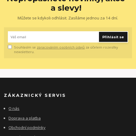
a slevy!
Můžete se kdykoli odhlásit. Zasíláme jednou za 14 dní.
Přihlásit se
Souhlasím se
zpracováním osobních údajů
za účelem rozesílky
newsletteru.
ZÁKAZNICKÝ SERVIS
O nás
Doprava a platba
Obchodní podmínky