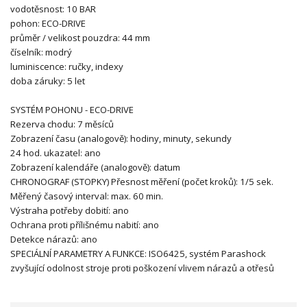
vodotěsnost:
10 BAR
pohon:
ECO-DRIVE
průměr / velikost pouzdra:
44 mm
číselník:
modrý
luminiscence:
ručky, indexy
doba záruky:
5 let
SYSTÉM POHONU - ECO-DRIVE
Rezerva chodu: 7 měsíců
Zobrazení času (analogově): hodiny, minuty, sekundy
24 hod. ukazatel: ano
Zobrazení kalendáře (analogově): datum
CHRONOGRAF (STOPKY)
Přesnost měření (počet kroků): 1/5 sek.
Měřený časový interval: max. 60 min.
Výstraha potřeby dobití: ano
Ochrana proti přílišnému nabití: ano
Detekce nárazů: ano
SPECIÁLNÍ PARAMETRY A FUNKCE: ISO6425, systém Parashock
zvyšující odolnost stroje proti poškození vlivem nárazů a otřesů