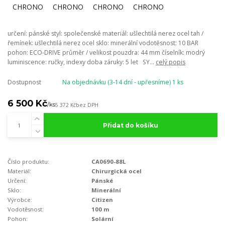
určení: pánské styl: společenské materiál: ušlechtilá nerez ocel tah /
řemínek: ušlechtilá nerez ocel sklo: minerální vodotěsnost: 10 BAR
pohon: ECO-DRIVE průměr / velikost pouzdra: 44 mm číselník: modrý
luminiscence: ručky, indexy doba záruky: 5 let SY...
celý popis
Dostupnost
Na objednávku (3-14 dní - upřesníme) 1 ks
6 500 Kč
/
ks
5 372 Kč
bez DPH
Přidat do košíku
Číslo produktu:
CA0690-88L
Materiál:
Chirurgická ocel
Určení:
Pánské
Sklo:
Minerální
Výrobce:
Citizen
Vodotěsnost:
100 m
Pohon:
Solární