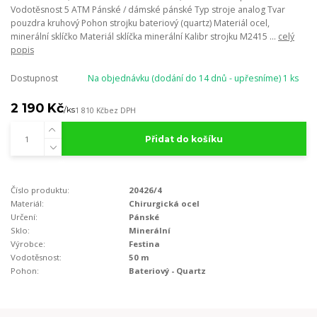
Vodotěsnost 5 ATM Pánské / dámské pánské Typ stroje analog Tvar
pouzdra kruhový Pohon strojku bateriový (quartz) Materiál ocel,
minerální sklíčko Materiál sklíčka minerální Kalibr strojku M2415 ...
celý
popis
Dostupnost
Na objednávku (dodání do 14 dnů - upřesníme) 1 ks
2 190 Kč
/
ks
1 810 Kč
bez DPH
Přidat do košíku
Číslo produktu:
20426/4
Materiál:
Chirurgická ocel
Určení:
Pánské
Sklo:
Minerální
Výrobce:
Festina
Vodotěsnost:
50 m
Pohon:
Bateriový - Quartz