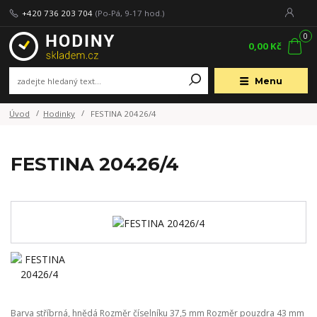
+420 736 203 704
(Po-Pá, 9-17 hod.)
0
0,00 Kč
Menu
Úvod
Hodinky
FESTINA 20426/4
FESTINA 20426/4
Barva stříbrná, hnědá Rozměr číselníku 37,5 mm Rozměr pouzdra 43 mm