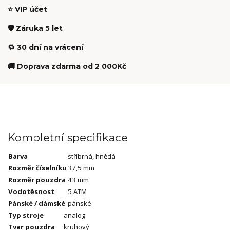
⭐ VIP účet
🛡️ Záruka 5 let
🔁 30 dní na vrácení
🚚 Doprava zdarma od 2 000Kč
Kompletní specifikace
Barva
stříbrná, hnědá
Rozměr číselníku
37,5 mm
Rozměr pouzdra
43 mm
Vodotěsnost
5 ATM
Pánské / dámské
pánské
Typ stroje
analog
Tvar pouzdra
kruhový