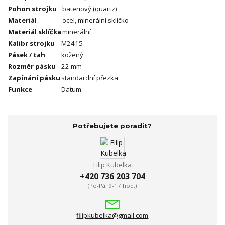
Pohon strojku
bateriový (quartz)
Materiál
ocel, minerální sklíčko
Materiál sklíčka
minerální
Kalibr strojku
M2415
Pásek / tah
kožený
Rozměr pásku
22 mm
Zapínání pásku
standardní přezka
Funkce
Datum
Potřebujete poradit?
Filip Kubelka
+420 736 203 704
(Po-Pá, 9-17 hod.)
filipkubelka@gmail.com