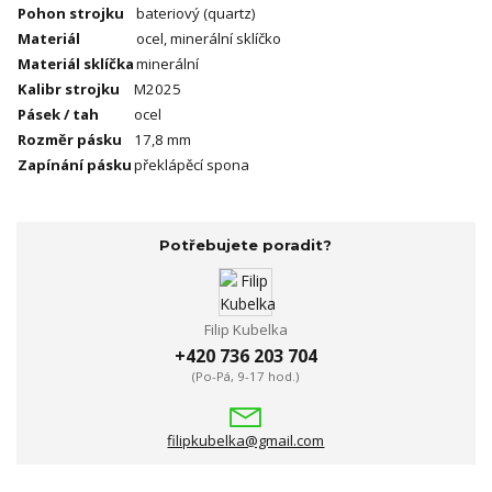
Pohon strojku
bateriový (quartz)
Materiál
ocel, minerální sklíčko
Materiál sklíčka
minerální
Kalibr strojku
M2025
Pásek / tah
ocel
Rozměr pásku
17,8 mm
Zapínání pásku
překlápěcí spona
Potřebujete poradit?
Filip Kubelka
+420 736 203 704
(Po-Pá, 9-17 hod.)
filipkubelka@gmail.com