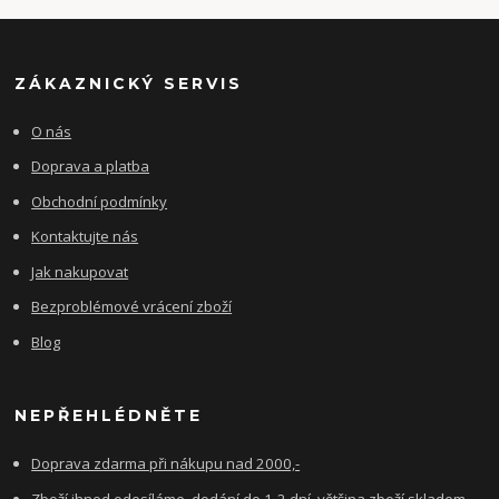
ZÁKAZNICKÝ SERVIS
O nás
Doprava a platba
Obchodní podmínky
Kontaktujte nás
Jak nakupovat
Bezproblémové vrácení zboží
Blog
NEPŘEHLÉDNĚTE
Doprava zdarma při nákupu nad 2000,-
Zboží ihned odesíláme, dodání do 1-2 dní, většina zboží skladem