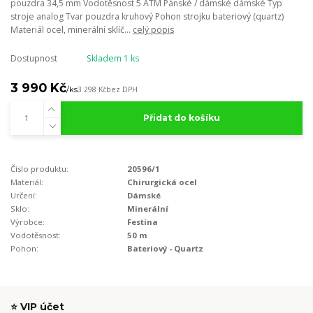
pouzdra 34,5 mm Vodotěsnost 5 ATM Pánské / dámské dámské Typ
stroje analog Tvar pouzdra kruhový Pohon strojku bateriový (quartz)
Materiál ocel, minerální sklíč...
celý popis
Dostupnost
Skladem 1 ks
3 990 Kč
/
ks
3 298 Kč
bez DPH
Přidat do košíku
Číslo produktu:
20596/1
Materiál:
Chirurgická ocel
Určení:
Dámské
Sklo:
Minerální
Výrobce:
Festina
Vodotěsnost:
50 m
Pohon:
Bateriový - Quartz
⭐ VIP účet