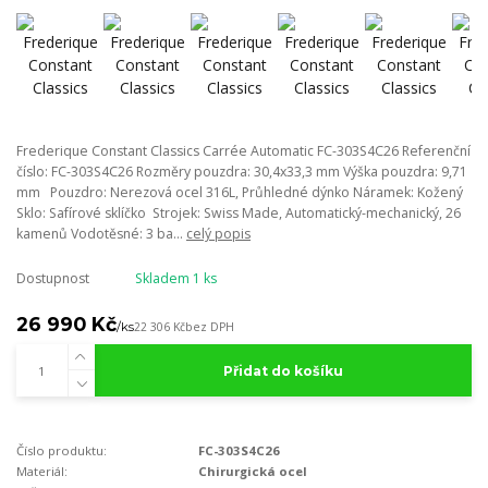
Frederique Constant Classics Carrée Automatic FC-303S4C26 Referenční
číslo: FC-303S4C26 Rozměry pouzdra: 30,4x33,3 mm Výška pouzdra: 9,71
mm Pouzdro: Nerezová ocel 316L, Průhledné dýnko Náramek: Kožený
Sklo: Safírové sklíčko Strojek: Swiss Made, Automatický-mechanický, 26
kamenů Vodotěsné: 3 ba...
celý popis
Dostupnost
Skladem 1 ks
26 990 Kč
/
ks
22 306 Kč
bez DPH
Přidat do košíku
Číslo produktu:
FC-303S4C26
Materiál:
Chirurgická ocel