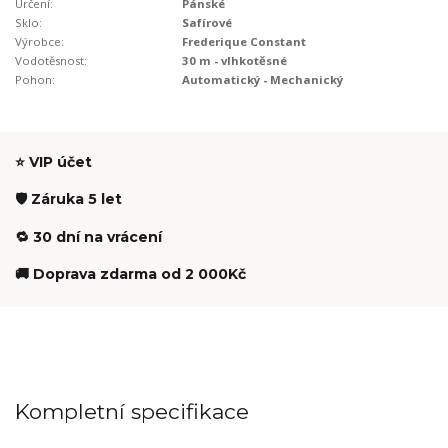
Určení:
Pánské
Sklo:
Safírové
Výrobce:
Frederique Constant
Vodotěsnost:
30 m - vlhkotěsné
Pohon:
Automatický - Mechanický
⭐ VIP účet
🛡️ Záruka 5 let
🔁 30 dní na vrácení
🚚 Doprava zdarma od 2 000Kč
Kompletní specifikace