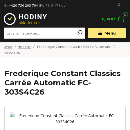
+420 736 203 704
(Po-Pá, 9-17 hod.)
0
0,00 Kč
Menu
Úvod
Hodinky
Frederique Constant Classics Carrée Automatic FC-
303S4C26
Frederique Constant Classics
Carrée Automatic FC-
303S4C26