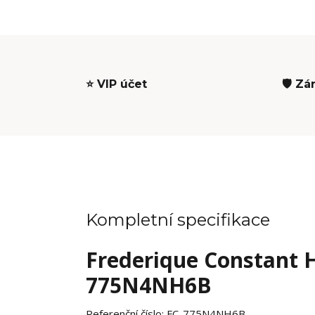
⭐ VIP účet
🛡️ Zá
Kompletní specifikace
Frederique Constant H
775N4NH6B
Referenční číslo:
FC-775N4NH6B