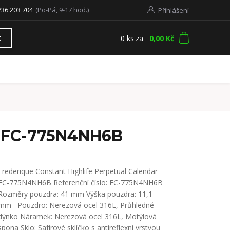
736 203 704
(Po-Pá, 9-17 hod.)
Přihlášení
0
ks
za
0,00 Kč
t
ar FC-775N4NH6B
Frederique Constant Highlife Perpetual Calendar
FC-775N4NH6B Referenční číslo: FC-775N4NH6B
Rozměry pouzdra: 41 mm Výška pouzdra: 11,1
mm Pouzdro: Nerezová ocel 316L, Průhledné
dýnko Náramek: Nerezová ocel 316L, Motýlová
spona Sklo: Safírové sklíčko s antireflexní vrstvou