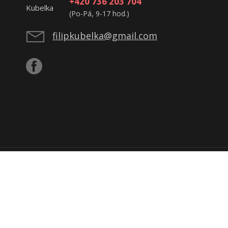
+420 736 203 704
(Po-Pá, 9-17 hod.)
filipkubelka@gmail.com
ijatou tržbu u správce daně online; v případě