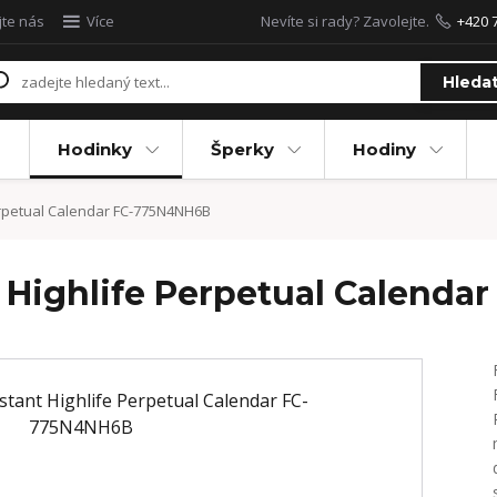
jte nás
Více
Nevíte si rady? Zavolejte.
+420 
Hleda
Hodinky
Šperky
Hodiny
erpetual Calendar FC-775N4NH6B
 Highlife Perpetual Calend