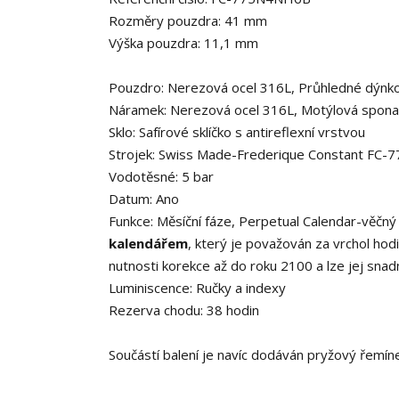
Rozměry pouzdra:
41 mm
Výška pouzdra:
11,1 mm
Pouzdro:
Nerezová ocel 316L, Průhledné dýnk
Náramek: Nerezová ocel 316L, Motýlová spona
Sklo:
Safírové sklíčko
s antireflexní vrstvou
Strojek:
Swiss Made-Frederique Constant FC-7
Vodotěsné: 5
bar
Datum: Ano
Funkce: Měsíční fáze, Perpetual Calendar-věčný 
kalendářem
, který je považován za vrchol hod
nutnosti korekce až do roku 2100 a lze jej snad
Luminiscence: Ručky a indexy
Rezerva chodu: 38 hodin
Součástí balení je navíc dodáván pryžový řemín