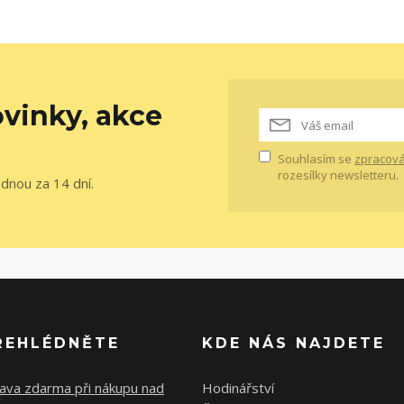
vinky, akce
Souhlasím se
zpracová
rozesílky newsletteru.
ednou za 14 dní.
ŘEHLÉDNĚTE
KDE NÁS NAJDETE
ava zdarma při nákupu nad
Hodinářství