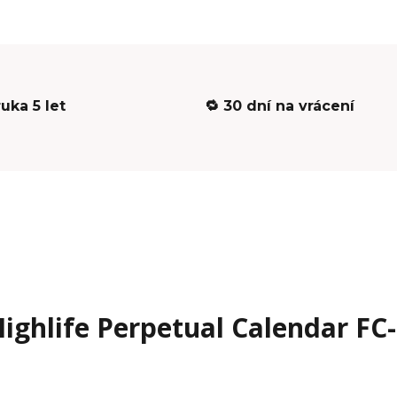
ruka 5 let
🔁 30 dní na vrácení
ighlife Perpetual Calendar FC-