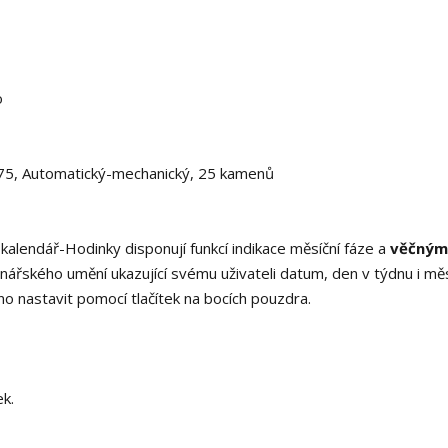
o
75,
Automatický-mechanický, 25 kamenů
kalendář-Hodinky disponují funkcí indikace měsíční fáze a
věčným
inářského umění ukazující svému uživateli datum, den v týdnu i mě
no nastavit pomocí tlačítek na bocích pouzdra.
ek.