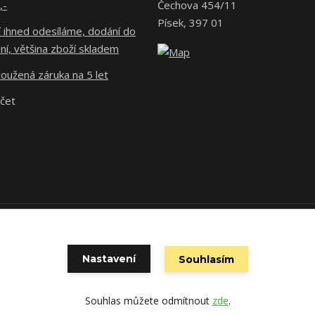
,-
Čechova 454/11
Písek, 397 01
 ihned odesíláme, dodání do
ní, většina zboží skladem
oužená záruka na 5 let
účet
 povinen vystavit kupujícímu účtenku. Zároveň je povinen zaevidovat př
technického výpadku pak nejpozději do 48 hodin.
Nastavení
Souhlasím
Souhlas můžete odmítnout
zde
.