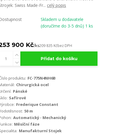
Strojek: Swiss Made-Fr...
celý popis
Dostupnost
Skladem u dodavatele
(doručíme do 3-5 dnů) 1 ks
253 900 Kč
/
ks
209 835 Kč
bez DPH
Přidat do košíku
Číslo produktu:
FC-775N4NH6B
Materiál:
Chirurgická ocel
Určení:
Pánské
Sklo:
Safírové
Výrobce:
Frederique Constant
Vodotěsnost:
50 m
Pohon:
Automatický - Mechanický
Funkce:
Měsíční fáze
Specialita:
Manufakturní Stojek