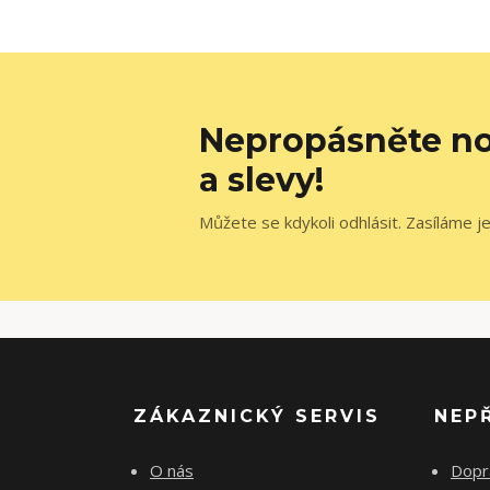
Nepropásněte no
a slevy!
Můžete se kdykoli odhlásit. Zasíláme j
ZÁKAZNICKÝ SERVIS
NEP
O nás
Dopr