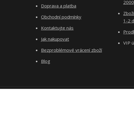
2000
Doprava a platba
Zboží
Obchodní podmínky
1-2 d
Kontaktujte nás
Prodl
Jak nakupovat
VIP 
Bezproblémové vrácení zboží
Blog
Podle zákona o evidenci tržeb je prodávající