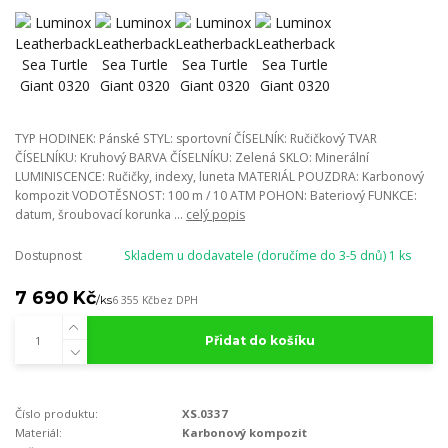
TYP HODINEK: Pánské STYL: sportovní ČÍSELNÍK: Ručičkový TVAR
ČÍSELNÍKU: Kruhový BARVA ČÍSELNÍKU: Zelená SKLO: Minerální
LUMINISCENCE: Ručičky, indexy, luneta MATERIÁL POUZDRA: Karbonový
kompozit VODOTĚSNOST: 100 m / 10 ATM POHON: Bateriový FUNKCE:
datum, šroubovací korunka ...
celý popis
Dostupnost
Skladem u dodavatele (doručíme do 3-5 dnů) 1 ks
7 690 Kč
/
ks
6 355 Kč
bez DPH
Přidat do košíku
Číslo produktu:
XS.0337
Materiál:
Karbonový kompozit