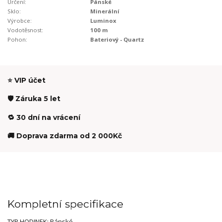
Určení:
Pánské
Sklo:
Minerální
Výrobce:
Luminox
Vodotěsnost:
100 m
Pohon:
Bateriový - Quartz
⭐ VIP účet
🛡️ Záruka 5 let
🔁 30 dní na vrácení
🚚 Doprava zdarma od 2 000Kč
Kompletní specifikace
TYP HODINEK: Pánské