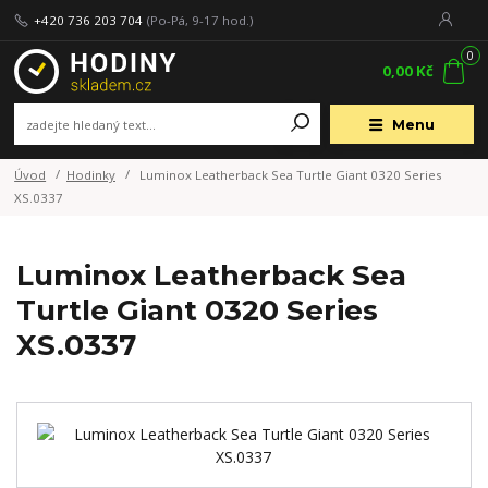
+420 736 203 704
(Po-Pá, 9-17 hod.)
0
0,00 Kč
Menu
Úvod
Hodinky
Luminox Leatherback Sea Turtle Giant 0320 Series
XS.0337
Luminox Leatherback Sea
Turtle Giant 0320 Series
XS.0337