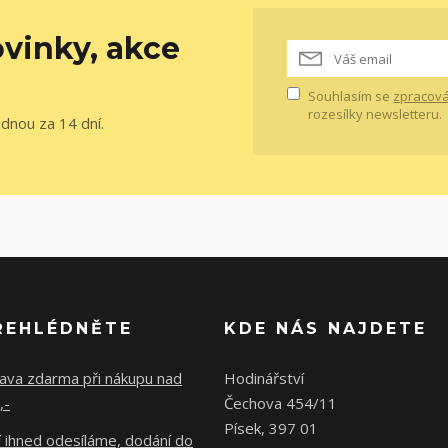
vinky, akce
Souhlasím se
zpracová
rozesílky newsletteru.
ednou za 14 dní.
ŘEHLÉDNĚTE
KDE NÁS NAJDETE
ava zdarma při nákupu nad
Hodinářství
,-
Čechova 454/11
Písek, 397 01
 ihned odesíláme, dodání do