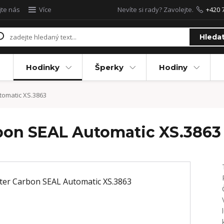
jte nás
Více
Nevíte si rady? Zavolejte.
+420 
Hleda
Hodinky
Šperky
Hodiny
omatic XS.3863
bon SEAL Automatic XS.3863