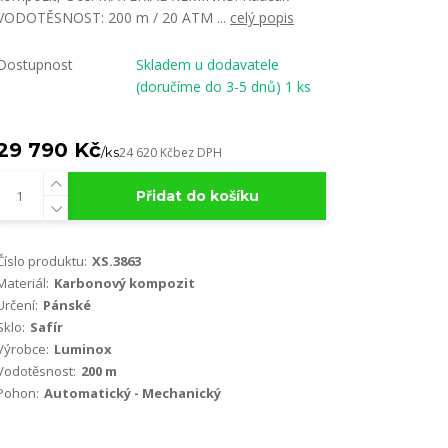
VODOTĚSNOST: 200 m / 20 ATM ...
celý popis
Dostupnost
Skladem u dodavatele
(doručíme do 3-5 dnů) 1 ks
29 790 Kč
/
ks
24 620 Kč
bez DPH
Přidat do košíku
Číslo produktu:
XS.3863
Materiál:
Karbonový kompozit
Určení:
Pánské
Sklo:
Safír
Výrobce:
Luminox
Vodotěsnost:
200 m
Pohon:
Automatický - Mechanický