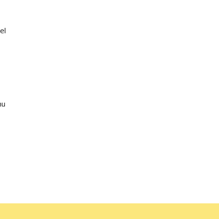
el
nu