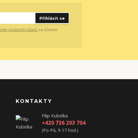
Přihlásit se
ním osobních údajů
za účelem
KONTAKTY
Filip Kubelka
+420 736 203 704
(Po-Pá, 9-17 hod.)