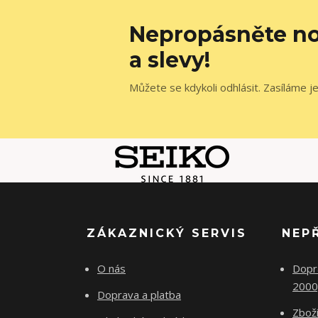
Nepropásněte no
a slevy!
Můžete se kdykoli odhlásit. Zasíláme j
ZÁKAZNICKÝ SERVIS
NEP
O nás
Dopr
2000
Doprava a platba
Zboží