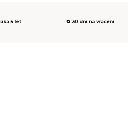
ruka 5 let
🔁 30 dní na vrácení