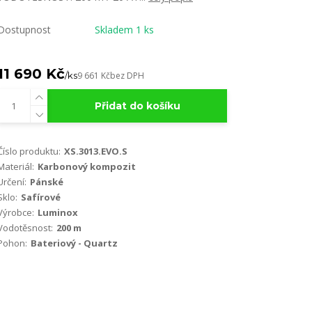
Dostupnost
Skladem 1 ks
11 690 Kč
/
ks
9 661 Kč
bez DPH
Přidat do košíku
Číslo produktu:
XS.3013.EVO.S
Materiál:
Karbonový kompozit
Určení:
Pánské
Sklo:
Safírové
Výrobce:
Luminox
Vodotěsnost:
200 m
Pohon:
Bateriový - Quartz