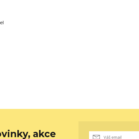
el
vinky, akce