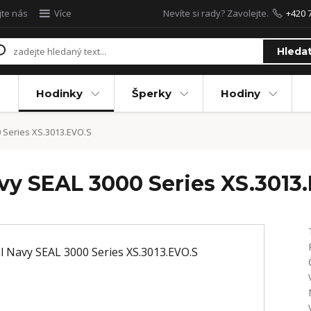
jte nás
Více
Nevíte si rady? Zavolejte.
+420 
Hleda
Hodinky
Šperky
Hodiny
 Series XS.3013.EVO.S
vy SEAL 3000 Series XS.3013