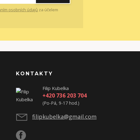
ním osobních údajů
za účelem
KONTAKTY
Filip Kubelka
+420 736 203 704
(Po-Pá, 9-17 hod.)
filipkubelka@gmail.com