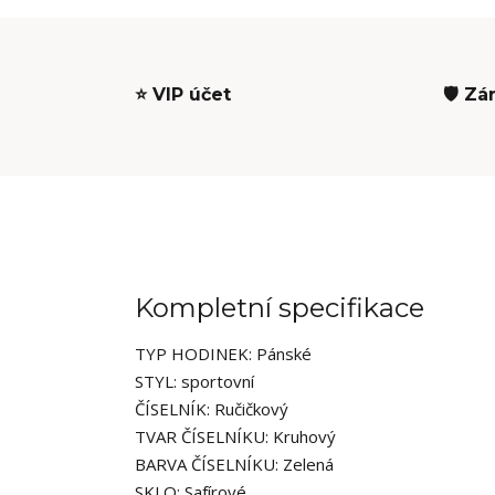
⭐ VIP účet
🛡️ Zá
Kompletní specifikace
TYP HODINEK: Pánské
STYL: sportovní
ČÍSELNÍK: Ručičkový
TVAR ČÍSELNÍKU: Kruhový
BARVA ČÍSELNÍKU: Zelená
SKLO: Safírové