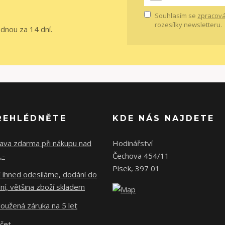
Souhlasím se
zpracová
rozesílky newsletteru.
ednou za 14 dní.
ŘEHLÉDNĚTE
KDE NÁS NAJDETE
ava zdarma při nákupu nad
Hodinářství
,-
Čechova 454/11
Písek, 397 01
 ihned odesíláme, dodání do
ní, většina zboží skladem
oužená záruka na 5 let
účet