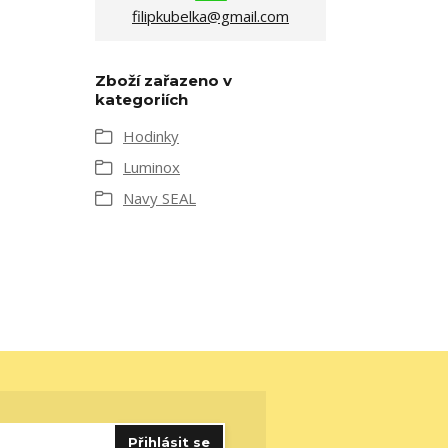
filipkubelka@gmail.com
Zboží zařazeno v
kategoriích
Hodinky
Luminox
Navy SEAL
Přihlásit se