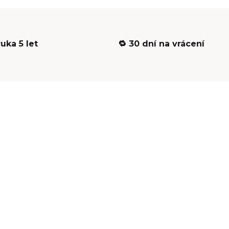
ruka 5 let
🔁 30 dní na vrácení