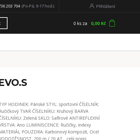
736 203 704
(Po-Pá, 9-17 hod.)
Přihlášení
0
ks
za
0,00 Kč
t
.EVO.S
TYP HODINEK: Pánské STYL: sportovní ČÍSELNÍK:
Ručičkový TVAR ČÍSELNÍKU: Kruhový BARVA
ČÍSELNÍKU: Zelená SKLO: Safírové ANTIREFLEXNÍ
VRSTVA: Ano LUMINISCENCE: Ručičky, indexy
MATERIÁL POUZDRA: Karbonový kompozit, Ocel
VODOTĚSNOST: 200 m / 20 AT...
celý popis