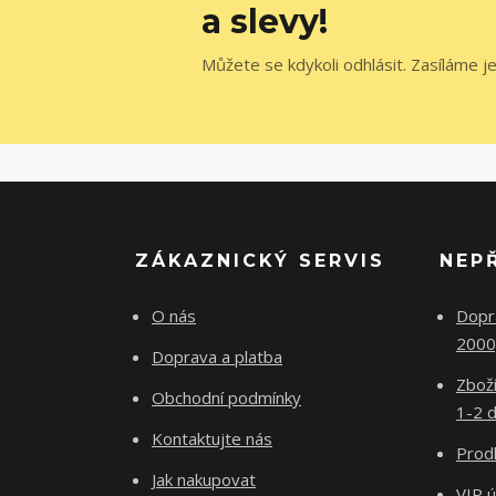
a slevy!
Můžete se kdykoli odhlásit. Zasíláme j
ZÁKAZNICKÝ SERVIS
NEP
O nás
Dopr
2000
Doprava a platba
Zboží
Obchodní podmínky
1-2 d
Kontaktujte nás
Prodl
Jak nakupovat
VIP 