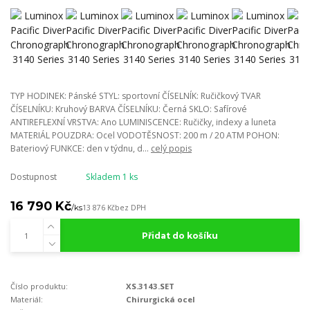
TYP HODINEK: Pánské STYL: sportovní ČÍSELNÍK: Ručičkový TVAR
ČÍSELNÍKU: Kruhový BARVA ČÍSELNÍKU: Černá SKLO: Safírové
ANTIREFLEXNÍ VRSTVA: Ano LUMINISCENCE: Ručičky, indexy a luneta
MATERIÁL POUZDRA: Ocel VODOTĚSNOST: 200 m / 20 ATM POHON:
Bateriový FUNKCE: den v týdnu, d...
celý popis
Dostupnost
Skladem 1 ks
16 790 Kč
/
ks
13 876 Kč
bez DPH
Přidat do košíku
Číslo produktu:
XS.3143.SET
Materiál:
Chirurgická ocel