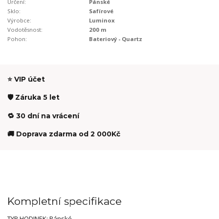
Určení:
Pánské
Sklo:
Safírové
Výrobce:
Luminox
Vodotěsnost:
200 m
Pohon:
Bateriový - Quartz
⭐ VIP účet
🛡️ Záruka 5 let
🔁 30 dní na vrácení
🚚 Doprava zdarma od 2 000Kč
Kompletní specifikace
TYP HODINEK: Pánské