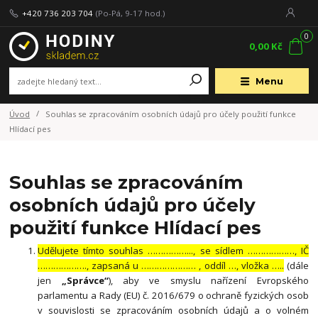
+420 736 203 704
(Po-Pá, 9-17 hod.)
0
0,00 Kč
Menu
Úvod
Souhlas se zpracováním osobních údajů pro účely použití funkce
Hlídací pes
Souhlas se zpracováním
osobních údajů pro účely
použití funkce Hlídací pes
Udělujete tímto souhlas ……………..., se sídlem ………………, IČ
………………., zapsaná u ………………… , oddíl …, vložka …..
(dále
jen
„Správce“
), aby ve smyslu nařízení Evropského
parlamentu a Rady (EU) č. 2016/679 o ochraně fyzických osob
v souvislosti se zpracováním osobních údajů a o volném