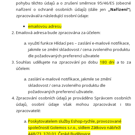
pohybu těchto údajů a o zrušení směrnice 95/46/ES (obecné
nařízení o ochraně osobních údajů) (dále jen
„Nařízení“
),
zpracovával/a následující osobní údaje:
emailovou adresu
Emailová adresa bude zpracována za účelem:
využití funkce Hlídací pes – zaslání e-mailové notifikace,
jakmile se změní skladovost / cena zvoleného produktu
dle požadovaných preferencí uživatele
Souhlas udělujete na zpracování po dobu
180 dní
a to za
účelem:
zaslání e-mailové notifikace, jakmile se změní
skladovost / cena zvoleného produktu dle
požadovaných preferencí uživatele.
Zpracování osobních údajů je prováděno Správcem osobních
údajů, osobní údaje však mohou zpracovávat i tito
zpracovatelé:
Poskytovatelem služby Eshop-rychle, provozované
společností Golemos s.r.o., sídlem Zátkovo nábřeží
448/73, 370 01, České Budějovice