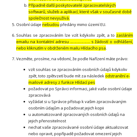
Případně další poskytovatelé zpracovatelských
softwarů, služeb a aplikací, které však v současné době
společnost nevyužívá.
Osobní údaje
nebudou
předány mimo území EU.
Souhlas se zpracováním lze vzít kdykoliv zpět, a to
zasláním
emailu na kontaktní adresu ..……………. s žádostí o odhlášení,
nebo kliknutím v obdrženém mailu Hlídacího psa
.
Vezměte, prosíme, na vědomí, že podle Nařízení máte právo:
vzít souhlas se zpracováním osobních údajů kdykoliv
zpět, toto zpětvzetí bude mít za následek
odstranění e-
mailové adresy z funkce Hlídací pes
požadovat po Správci informaci, jaké vaše osobní údaje
zpracovává
vyžádat si u Správce přístup k vašim zpracovávaným
osobním údajům a požadovat jejich kopii
u automatizovaně zpracovaných osobních údajů na
jejich přenositelnost
nechat vaše zpracovávané osobní údaje aktualizovat
nebo opravit, popřípadě požadovat omezení jejich