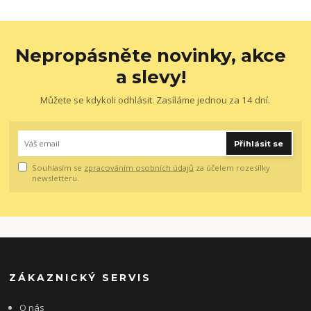
Nepropásněte novinky, akce
a slevy!
Můžete se kdykoli odhlásit. Zasíláme jednou za 14 dní.
Přihlásit se
Souhlasím se
zpracováním osobních údajů
za účelem rozesílky
newsletteru.
ZÁKAZNICKÝ SERVIS
O nás