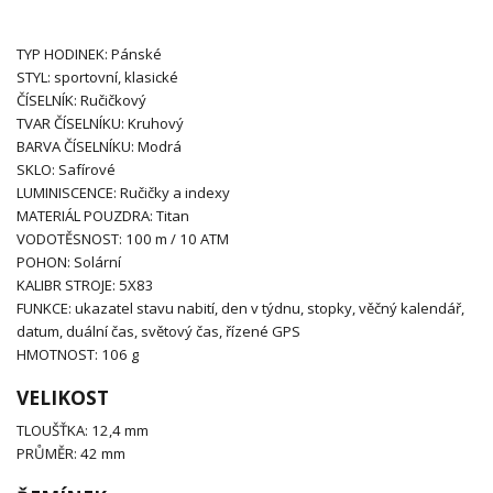
TYP HODINEK: Pánské
STYL: sportovní, klasické
ČÍSELNÍK: Ručičkový
TVAR ČÍSELNÍKU: Kruhový
BARVA ČÍSELNÍKU: Modrá
SKLO: Safírové
LUMINISCENCE: Ručičky a indexy
MATERIÁL POUZDRA: Titan
VODOTĚSNOST: 100 m / 10 ATM
POHON: Solární
KALIBR STROJE: 5X83
FUNKCE: ukazatel stavu nabití, den v týdnu, stopky, věčný kalendář,
datum, duální čas, světový čas, řízené GPS
HMOTNOST: 106 g
VELIKOST
TLOUŠŤKA: 12,4 mm
PRŮMĚR: 42 mm