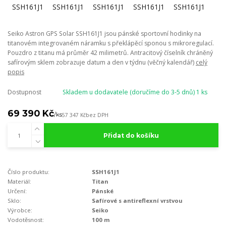
Seiko Astron GPS Solar SSH161J1 jsou pánské sportovní hodinky na
titanovém integrovaném náramku s překlápěcí sponou s mikroregulací.
Pouzdro z titanu má průměr 42 milimetrů. Antracitový číselník chráněný
safírovým sklem zobrazuje datum a den v týdnu (věčný kalendář)
celý
popis
Dostupnost
Skladem u dodavatele (doručíme do 3-5 dnů) 1 ks
69 390 Kč
/
ks
57 347 Kč
bez DPH
Přidat do košíku
Číslo produktu:
SSH161J1
Materiál:
Titan
Určení:
Pánské
Sklo:
Safírové s antireflexní vrstvou
Výrobce:
Seiko
Vodotěsnost:
100 m