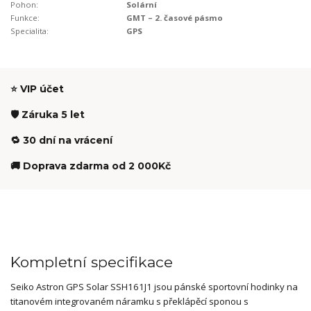
Pohon:
Solární
Funkce:
GMT – 2. časové pásmo
Specialita:
GPS
⭐ VIP účet
🛡️ Záruka 5 let
🔁 30 dní na vrácení
🚚 Doprava zdarma od 2 000Kč
Kompletní specifikace
Seiko Astron GPS Solar SSH161J1 jsou pánské sportovní hodinky na
titanovém integrovaném náramku s překlápěcí sponou s