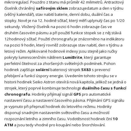
mikroregulací. Pouzdro z titanu má průměr 42 milimetrů. Antracitový
číselník chráněný
safírovým sklem
zobrazuje
datum a den v týdnu
(věčný kalendář), stav nabití baterie, denní dobu, duální čas a
stopky. Nově je na 12. hodině sčítač, který měří uplynulý čas po 1/20
sekundy. Vložený číselník na pozici 6 hodin zobrazuje čas ve
druhém časovém pásmu a při použití funkce stopek se z něj stává
12hodinový sčítač. Použití chronografu je znázorněno na indikátoru
na pozici 9 hodin, který rovněž zobrazuje stav nabití, den v týdnu a
letový režim. Aplikované hodinové indexy jsou stejně jako ručky
pokryty luminiscenčním nátěrem
LumiBrite
, který garantuje
perfektní čitelnost za zhoršených světelných podmínek. Pohon
hodinek zajišťuje
solární
bateriový strojek
5X83
s prevencí
přebíjení a funkcí úspory energie. Uvedením tohoto strojku se v
historii hodinek Seiko Astron otevírá nová kapitola, jelikož se jedná o
strojek, který poprvé kombinuje technologii
duálního času s funkcí
chronografu
. Hodinky přijímají signál
GPS
pro automatické
nastavení času a nastavení časového pásma. Přijímání GPS signálu
je vypnuto při přepnutí hodinek do letového režimu. Hodinky
disponují snadným nastavením světového času a možností
rozpoznání letního a zimního času. Vodotěsnost hodinek činí
10
ATM
a jsou tedy vhodné pro koupání nebo šnorchlování.