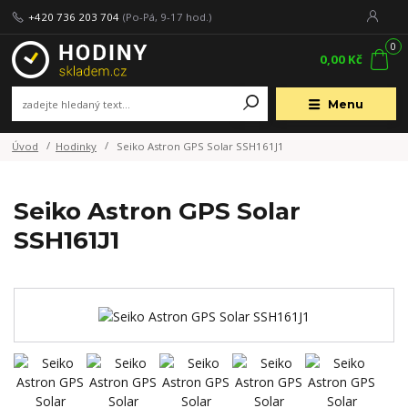
+420 736 203 704
(Po-Pá, 9-17 hod.)
0
0,00 Kč
Menu
Úvod
Hodinky
Seiko Astron GPS Solar SSH161J1
Seiko Astron GPS Solar
SSH161J1