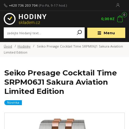
+420 736 203 704
(Po-Pá, 9-17 hod.)
0
0,00 Kč
Menu
Úvod
Hodinky
Seiko Presage Cocktail Time SRPM06J1 Sakura Aviation
Limited Edition
Seiko Presage Cocktail Time
SRPM06J1 Sakura Aviation
Limited Edition
Novinka