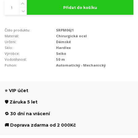
Přidat do košíku
Číslo produktu:
SRPM06J1
Materiál:
Chirurgická ocel
Určení:
Dámské
Sklo:
Hardlex
Výrobce:
Seiko
Vodotěsnost:
50 m
Pohon:
Automatický - Mechanický
⭐ VIP účet
🛡️ Záruka 5 let
🔁 30 dní na vrácení
🚚 Doprava zdarma od 2 000Kč