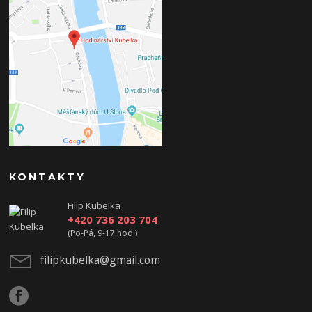
KONTAKTY
Filip Kubelka
+420 736 203 704
(Po-Pá, 9-17 hod.)
filipkubelka@gmail.com