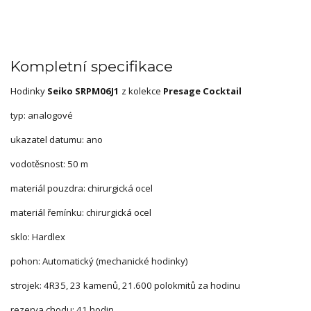
Kompletní specifikace
Hodinky
Seiko SRPM06J1
z kolekce
Presage Cocktail
typ: analogové
ukazatel datumu: ano
vodotěsnost: 50 m
materiál pouzdra: chirurgická ocel
materiál řemínku: chirurgická ocel
sklo: Hardlex
pohon: Automatický (mechanické hodinky)
strojek: 4R35, 23 kamenů, 21.600 polokmitů za hodinu
rezerva chodu: 41 hodin