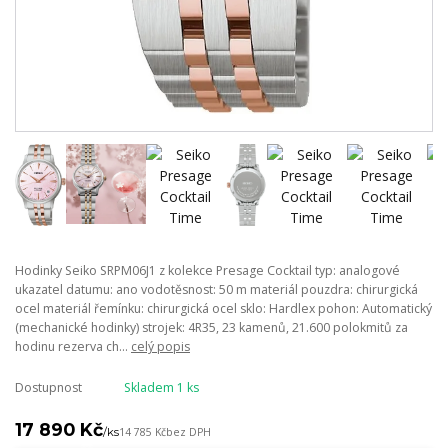
Hodinky Seiko SRPM06J1 z kolekce Presage Cocktail typ: analogové
ukazatel datumu: ano vodotěsnost: 50 m materiál pouzdra: chirurgická
ocel materiál řemínku: chirurgická ocel sklo: Hardlex pohon: Automatický
(mechanické hodinky) strojek: 4R35, 23 kamenů, 21.600 polokmitů za
hodinu rezerva ch...
celý popis
Dostupnost
Skladem 1 ks
17 890 Kč
/
ks
14 785 Kč
bez DPH