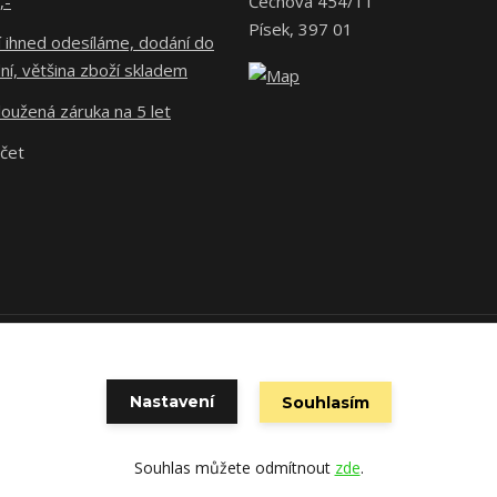
,-
Čechova 454/11
Písek, 397 01
 ihned odesíláme, dodání do
ní, většina zboží skladem
oužená záruka na 5 let
účet
 povinen vystavit kupujícímu účtenku. Zároveň je povinen zaevidovat př
technického výpadku pak nejpozději do 48 hodin.
Nastavení
Souhlasím
Souhlas můžete odmítnout
zde
.