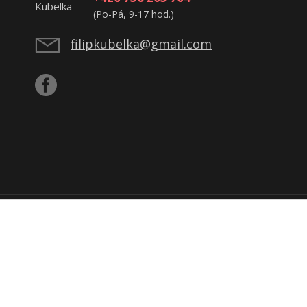
(Po-Pá, 9-17 hod.)
filipkubelka@gmail.com
ijatou tržbu u správce daně online; v případě