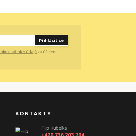
Přihlásit se
ním osobních údajů
za účelem
KONTAKTY
Filip Kubelka
+420 736 203 704