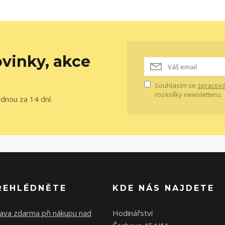
vinky, akce
Souhlasím se
zpracová
rozesílky newsletteru.
ednou za 14 dní.
ŘEHLÉDNĚTE
KDE NÁS NAJDETE
ava zdarma při nákupu nad
Hodinářství