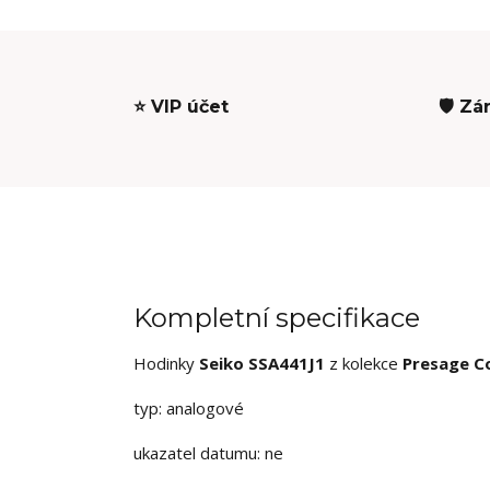
⭐ VIP účet
🛡️ Zá
Kompletní specifikace
Hodinky
Seiko SSA441J1
z kolekce
Presage Co
typ: analogové
ukazatel datumu: ne