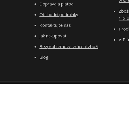
2000
Doprava a platba
Zboží
Obchodní podmínky
1-2 d
Kontaktujte nás
Prodl
Jak nakupovat
VIP 
Bezproblémové vrácení zboží
Blog
Podle zákona o evidenci tržeb je prodávající