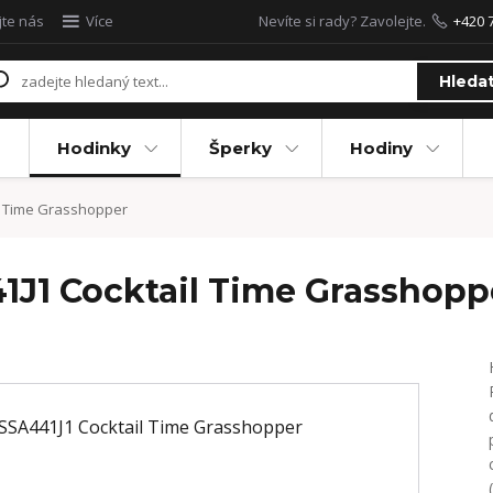
jte nás
Více
Nevíte si rady? Zavolejte.
+420 
Hleda
Hodinky
Šperky
Hodiny
l Time Grasshopper
1J1 Cocktail Time Grasshopp