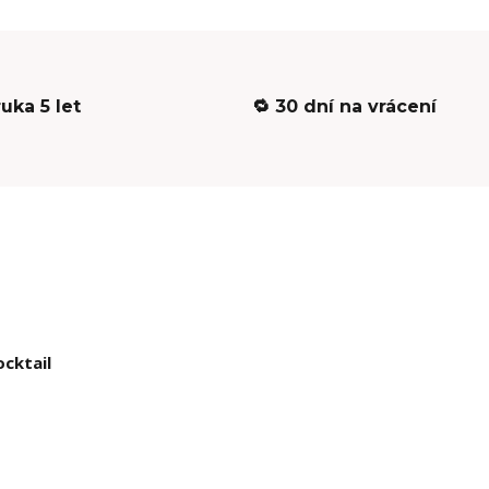
ruka 5 let
🔁 30 dní na vrácení
cktail