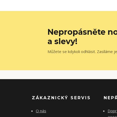
Nepropásněte no
a slevy!
Můžete se kdykoli odhlásit. Zasíláme j
ZÁKAZNICKÝ SERVIS
NEP
O nás
Dopr