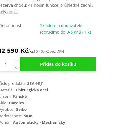
rezerva chodu: 41 hodin funkce: průhledné zadní ...
celý popis
Dostupnost
Skladem u dodavatele
(doručíme do 3-5 dnů) 1 ks
12 590 Kč
/
ks
10 405 Kč
bez DPH
Přidat do košíku
Číslo produktu:
SSA441J1
Materiál:
Chirurgická ocel
Určení:
Pánské
Sklo:
Hardlex
Výrobce:
Seiko
Vodotěsnost:
50 m
Pohon:
Automatický - Mechanický