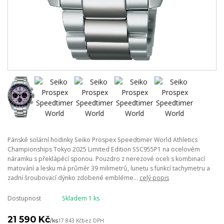
Pánské solární hodinky Seiko Prospex Speedtimer World Athletics
Championships Tokyo 2025 Limited Edition SSC955P1 na ocelovém
náramku s překlápěcí sponou. Pouzdro z nerezové oceli s kombinací
matování a lesku má průměr 39 milimetrů, lunetu s funkcí tachymetru a
zadní šroubovací dýnko zdobené embléme...
celý popis
Dostupnost
Skladem 1 ks
21 590 Kč
/
ks
17 843 Kč
bez DPH