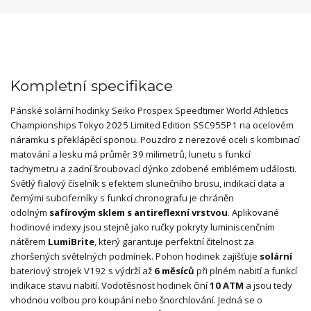
Kompletní specifikace
Pánské solární hodinky Seiko Prospex Speedtimer World Athletics
Championships Tokyo 2025 Limited Edition SSC955P1 na ocelovém
náramku s překlápěcí sponou. Pouzdro z nerezové oceli s kombinací
matování a lesku má průměr 39 milimetrů, lunetu s funkcí
tachymetru a zadní šroubovací dýnko zdobené emblémem události.
Světlý fialový číselník s efektem slunečního brusu, indikací data a
černými subciferníky s funkcí chronografu je chráněn
odolným
safírovým sklem s antireflexní vrstvou
. Aplikované
hodinové indexy jsou stejně jako ručky pokryty luminiscenčním
nátěrem
LumiBrite
, který garantuje perfektní čitelnost za
zhoršených světelných podmínek. Pohon hodinek zajišťuje
solární
bateriový strojek V192 s výdrží až
6 měsíců
při plném nabití a funkcí
indikace stavu nabití. Vodotěsnost hodinek činí
10 ATM
a jsou tedy
vhodnou volbou pro koupání nebo šnorchlování. Jedná se o