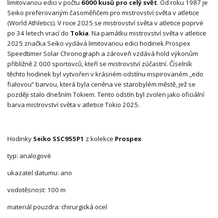
limitovanou edici v počtu
6000 kusů pro celý svět
. Od roku 1987 je
Seiko preferovaným časoměřičem pro mistrovství světa v atletice
(World Athletics). V roce 2025 se mistrovství světa v atletice poprvé
po 34 letech vrací do
Tokia
. Na památku mistrovství světa v atletice
2025 značka Seiko vydává limitovanou edici hodinek Prospex
Speedtimer Solar Chronograph a zároveň vzdává hold výkonům
přibližně 2 000 sportovců, kteří se mistrovství zúčastní. Číselník
těchto hodinek byl vytvořen v krásném odstínu inspirovaném „edo
fialovou“ barvou, která byla ceněna ve starobylém městě, jež se
později stalo dnešním Tokiem. Tento odstín byl zvolen jako oficiální
barva mistrovství světa v atletice Tokio 2025.
Hodinky
Seiko SSC955P1
z kolekce
Prospex
typ: analogové
ukazatel datumu: ano
vodotěsnost: 100 m
materiál pouzdra: chirurgická ocel