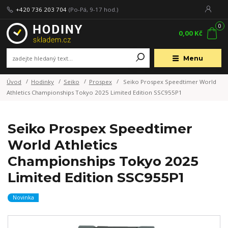
+420 736 203 704
(Po-Pá, 9-17 hod.)
0
0,00 Kč
Menu
Úvod
Hodinky
Seiko
Prospex
Seiko Prospex Speedtimer World
Athletics Championships Tokyo 2025 Limited Edition SSC955P1
Seiko Prospex Speedtimer
World Athletics
Championships Tokyo 2025
Limited Edition SSC955P1
Novinka