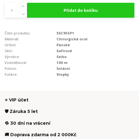
Přidat do košíku
Číslo produktu:
SSC955P1
Materiál:
Chirurgická ocel
Určení:
Pánské
Sklo:
Safírové
Výrobce:
Seiko
Vodotěsnost:
100 m
Pohon:
Solární
Funkce:
Stopky
⭐ VIP účet
🛡️ Záruka 5 let
🔁 30 dní na vrácení
🚚 Doprava zdarma od 2 000Kč