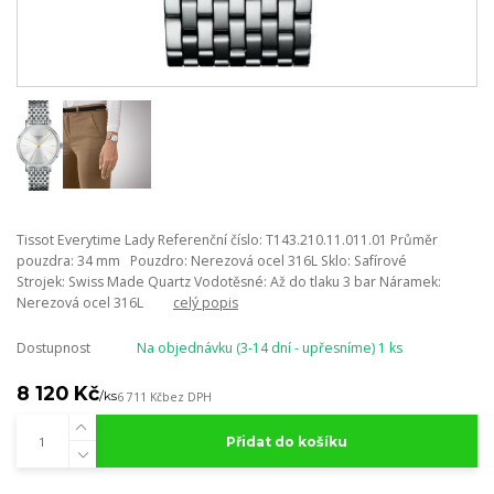
Tissot Everytime Lady Referenční číslo: T143.210.11.011.01 Průměr
pouzdra: 34 mm Pouzdro: Nerezová ocel 316L Sklo: Safírové
Strojek: Swiss Made Quartz Vodotěsné: Až do tlaku 3 bar Náramek:
Nerezová ocel 316L
celý popis
Dostupnost
Na objednávku (3-14 dní - upřesníme) 1 ks
8 120 Kč
/
ks
6 711 Kč
bez DPH
Přidat do košíku