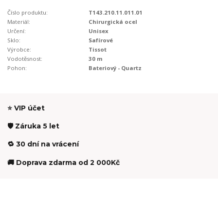
Číslo produktu:
T143.210.11.011.01
Materiál:
Chirurgická ocel
Určení:
Unisex
Sklo:
Safírové
Výrobce:
Tissot
Vodotěsnost:
30 m
Pohon:
Bateriový - Quartz
⭐ VIP účet
🛡️ Záruka 5 let
🔁 30 dní na vrácení
🚚 Doprava zdarma od 2 000Kč