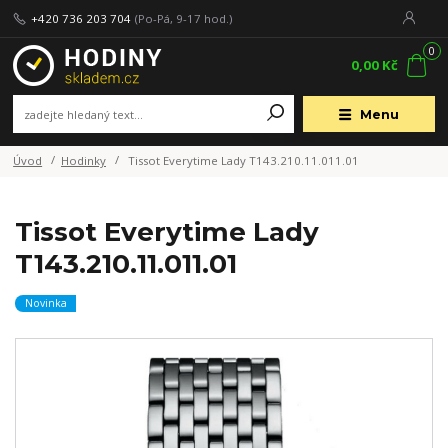
+420 736 203 704
(Po-Pá, 9-17 hod.)
0
0,00 Kč
Menu
Úvod
Hodinky
Tissot Everytime Lady T143.210.11.011.01
Tissot Everytime Lady
T143.210.11.011.01
Novinka