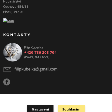
Hodinářství
Čechova 454/11
Písek, 397 01
KONTAKTY
Filip Kubelka
+420 736 203 704
(Po-Pá, 9-17 hod.)
filipkubelka@gmail.com
Podle zákona o evidenci tržeb je prodávající povinen vystavit kupujícímu
Nastavení
Souhlasím
účtenku. Zároveň je povinen zaevidovat přijatou tržbu u správce daně online;