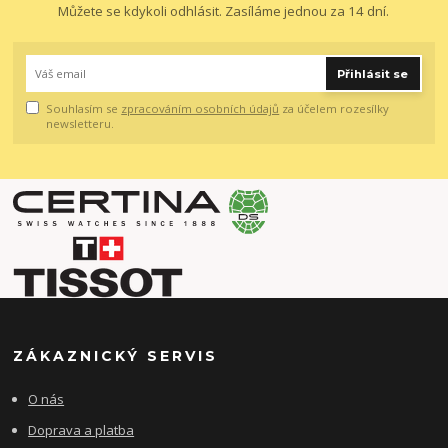
Můžete se kdykoli odhlásit. Zasíláme jednou za 14 dní.
Přihlásit se
Souhlasím se
zpracováním osobních údajů
za účelem rozesílky
newsletteru.
ZÁKAZNICKÝ SERVIS
O nás
Doprava a platba