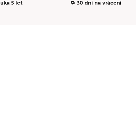
ruka 5 let
🔁 30 dní na vrácení