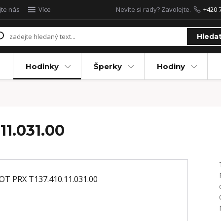
jte nás
Více
Nevíte si rady? Zavolejte.
+420 
Hleda
Hodinky
Šperky
Hodiny
11.031.00