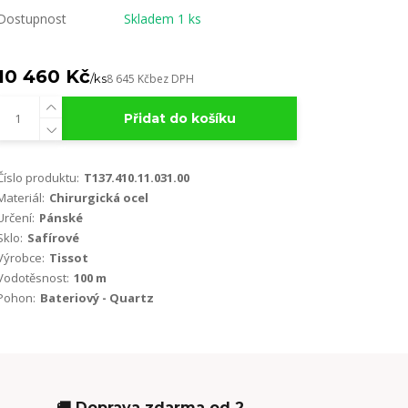
Dostupnost
Skladem 1 ks
10 460 Kč
/
ks
8 645 Kč
bez DPH
Přidat do košíku
Číslo produktu:
T137.410.11.031.00
Materiál:
Chirurgická ocel
Určení:
Pánské
Sklo:
Safírové
Výrobce:
Tissot
Vodotěsnost:
100 m
Pohon:
Bateriový - Quartz
🚚 Doprava zdarma od 2