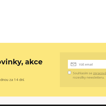
vinky, akce
Souhlasím se
zpracová
rozesílky newsletteru.
ednou za 14 dní.