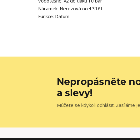
Vodotěsné:
Až do tlaku 10 bar
Náramek:
Nerezová ocel 316L
Funkce: Datum
Nepropásněte no
a slevy!
Můžete se kdykoli odhlásit. Zasíláme j