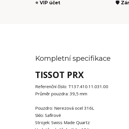
⭐ VIP účet
🛡️ Zá
Kompletní specifikace
TISSOT PRX
Referenční číslo:
T137.410.11.031.00
Průměr pouzdra:
39,5
mm
Pouzdro:
Nerezová ocel 316L
Sklo:
Safírové
Strojek:
Swiss Made Quartz