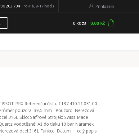
736 203 704
(Po-Pá, 9-17 hod.)
Přihlášení
0
ks
za
0,00 Kč
t
TISSOT PRX Referenční číslo: T137.410.11.031.00
Průměr pouzdra: 39,5 mm Pouzdro: Nerezová
ocel 316L Sklo: Safírové Strojek: Swiss Made
Quartz Vodotěsné: Až do tlaku 10 bar Náramek:
Nerezová ocel 316L Funkce: Datum
celý popis