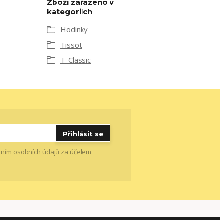
Zboží zařazeno v
kategoriích
Hodinky
Tissot
T-Classic
Přihlásit se
ním osobních údajů
za účelem