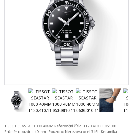
TISSOT SEASTAR 1000 40MM Referenční číslo: T120.410.11.051.00
Průměr pouzdra: 40 mm Pouzdro: Nerezová ocel 316L, Keramika