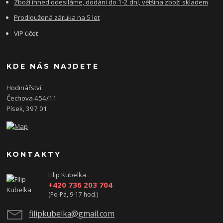
Zboží ihned odesíláme, dodání do 1-2 dní, většina zboží skladem
Prodloužená záruka na 5 let
VIP účet
KDE NÁS NAJDETE
Hodinářství
Čechova 454/11
Písek, 397 01
KONTAKTY
Filip Kubelka
+420 736 203 704
(Po-Pá, 9-17 hod.)
filipkubelka@gmail.com