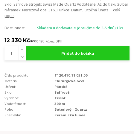
Sklo: Safírové Strojek: Swiss Made Quartz Vodotěsné: Až do tlaku 30 bar
Náramek: Nerezová ocel 316L Funkce: Datum, Otočná luneta
celý
popis
Dostupnost
Skladem u dodavatele (doručíme do 3-5 dnů) 1 ks
12 330 Kč
/
ks
10 190 Kč
bez DPH
Přidat do košíku
Číslo produktu:
T120.410.11.051.00
Materiál:
Chirurgická ocel
Určení:
Pánské
Sklo:
Safírové
Výrobce:
Tissot
Vodotěsnost:
300 m
Pohon:
Bateriový - Quartz
Specialita:
Keramická lunea