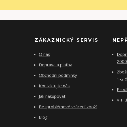
ZÁKAZNICKÝ SERVIS
NEP
O nás
Dopr
2000
Doprava a platba
Zboží
Obchodní podmínky
1-2 d
Kontaktujte nás
Prodl
Jak nakupovat
VIP 
Bezproblémové vrácení zboží
Blog