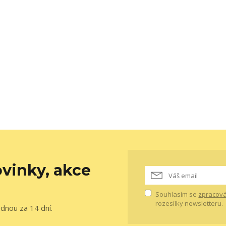
vinky, akce
Souhlasím se
zpracová
rozesílky newsletteru.
ednou za 14 dní.