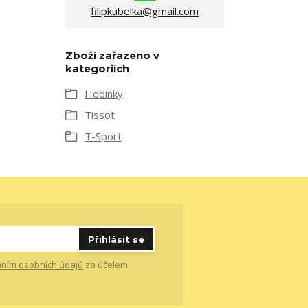
filipkubelka@gmail.com
Zboží zařazeno v
kategoriích
Hodinky
Tissot
T-Sport
Přihlásit se
ním osobních údajů
za účelem