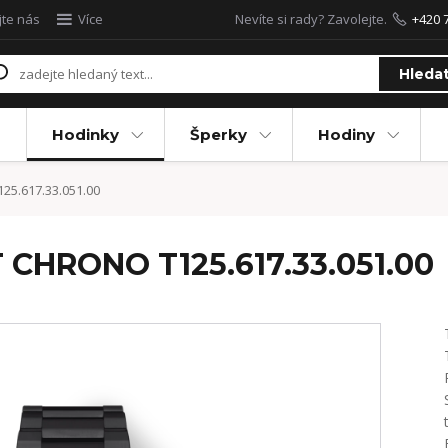
jte nás
Více
Nevíte si rady? Zavolejte.
+420 
Hleda
Hodinky
Šperky
Hodiny
5.617.33.051.00
CHRONO T125.617.33.051.00