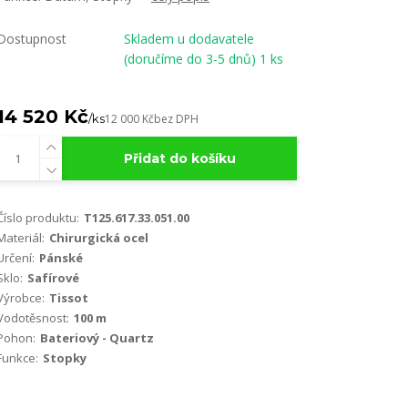
Dostupnost
Skladem u dodavatele
(doručíme do 3-5 dnů) 1 ks
14 520 Kč
/
ks
12 000 Kč
bez DPH
Přidat do košíku
Číslo produktu:
T125.617.33.051.00
Materiál:
Chirurgická ocel
Určení:
Pánské
Sklo:
Safírové
Výrobce:
Tissot
Vodotěsnost:
100 m
Pohon:
Bateriový - Quartz
Funkce:
Stopky