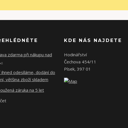
ŘEHLÉDNĚTE
KDE NÁS NAJDETE
ava zdarma při nákupu nad
Hodinářství
,-
Čechova 454/11
Písek, 397 01
 ihned odesíláme, dodání do
ní, většina zboží skladem
oužená záruka na 5 let
účet