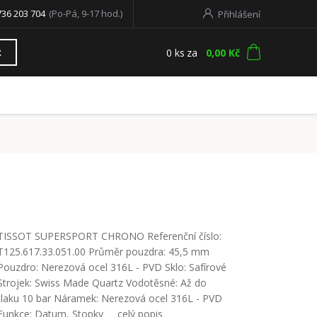
736 203 704
(Po-Pá, 9-17 hod.)
Přihlášení
0
ks
za
0,00 Kč
t
TISSOT SUPERSPORT CHRONO Referenční číslo:
T125.617.33.051.00 Průměr pouzdra: 45,5 mm
Pouzdro: Nerezová ocel 316L - PVD Sklo: Safírové
Strojek: Swiss Made Quartz Vodotěsné: Až do
tlaku 10 bar Náramek: Nerezová ocel 316L - PVD
Funkce: Datum, Stopky
celý popis