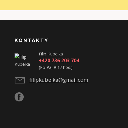
KONTAKTY
Filip Kubelka
+420 736 203 704
(Po-Pá, 9-17 hod.)
filipkubelka@gmail.com