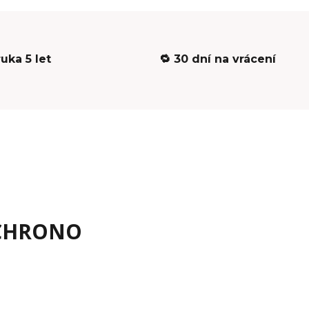
ruka 5 let
🔁 30 dní na vrácení
 CHRONO