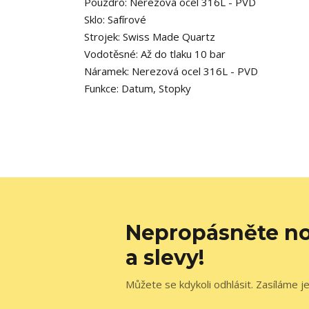
Pouzdro:
Nerezová ocel 316L - PVD
Sklo:
Safírové
Strojek:
Swiss Made Quartz
Vodotěsné:
Až do tlaku 10 bar
Náramek:
Nerezová ocel 316L - PVD
Funkce: Datum, Stopky
Nepropásněte no
a slevy!
Můžete se kdykoli odhlásit. Zasíláme j