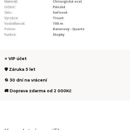
Materiál:
Chirurgická ocel
Určení:
Pánské
Sklo:
Safírové
Výrobce:
Tissot
Vodotěsnost:
100 m
Pohon:
Bateriový - Quartz
Funkce:
Stopky
⭐ VIP účet
🛡️ Záruka 5 let
🔁 30 dní na vrácení
🚚 Doprava zdarma od 2 000Kč