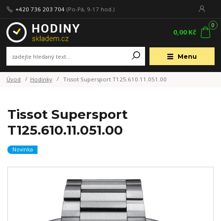
+420 736 203 704
(Po-Pá, 9-17 hod.)
0
0,00 Kč
Menu
Úvod
Hodinky
Tissot Supersport T125.610.11.051.00
Tissot Supersport
T125.610.11.051.00
Novinka